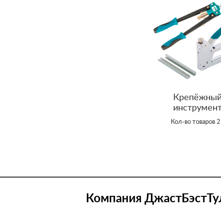
Крепёжны
инструмен
Кол-во товаров 
Компания ДжастБэстТул