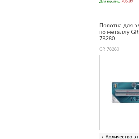
Для юр.лиц:
705.89
Полотна для э
по металлу GRO
78280
GR-78280
Количество в 