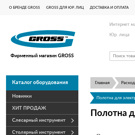
О БРЕНДЕ GROSS
GROSS ДЛЯ ЮР. ЛИЦ
ДОСТАВКА И ОПЛАТА
Интернет м
Юр. лица
Фирменный магазин GROSS
Каталог оборудования
Главная
Расхо
Новинки
Полотна для элект
ХИТ ПРОДАЖ
Полотна д
Слесарный инструмент
Столярный инструмент