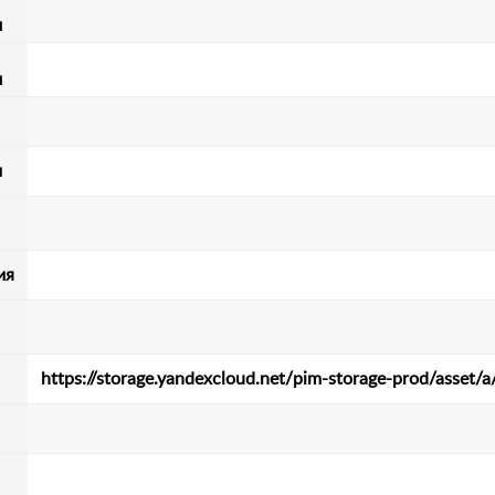
м
м
и
ия
https://storage.yandexcloud.net/pim-storage-prod/ass