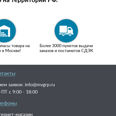
 на территории РФ.
пасы товара на
Более 3000 пунктов выдачи
е в Москве!
заказов и постаматов СДЭК
нтакты
ем заявок:
info@mvgrp.ru
ПТ с 9:00 - 18:00
лефоны
тернет-магазин