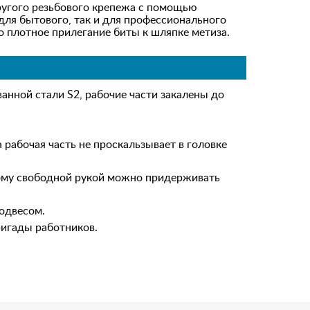
ругого резьбового крепежа с помощью
для бытового, так и для профессионального
 плотное прилегание биты к шляпке метиза.
анной стали S2, рабочие части закалены до
абочая часть не проскальзывает в головке
ому свободной рукой можно придерживать
подвесом.
ригады работников.