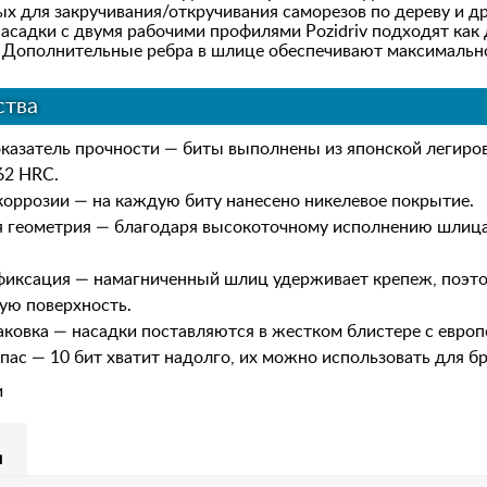
х для закручивания/откручивания саморезов по дереву и д
асадки с двумя рабочими профилями Pozidriv подходят как 
 Дополнительные ребра в шлице обеспечивают максимально
тва
казатель прочности — биты выполнены из японской легиров
62 HRC.
коррозии — на каждую биту нанесено никелевое покрытие.
 геометрия — благодаря высокоточному исполнению шлица р
иксация — намагниченный шлиц удерживает крепеж, поэт
ую поверхность.
аковка — насадки поставляются в жестком блистере с евро
пас — 10 бит хватит надолго, их можно использовать для б
и
м