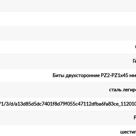
Г
Биты двухсторонние PZ2-PZ1х45 мм 
сталь леги
et/a/1/3/d/a13d85d5dc7401f8d79f055c47112dfba6fa83ce_112010
шести