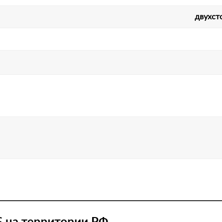
двухст