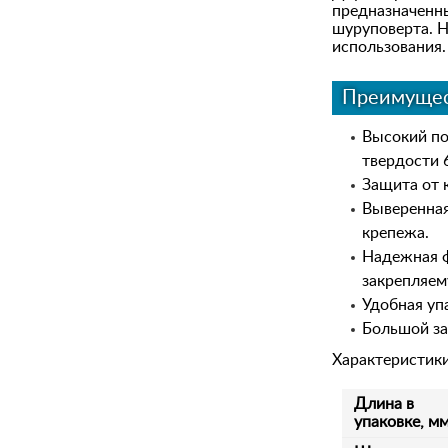
предназначенны
шуруповерта. Н
использования.
Преимущес
Высокий по
твердости 
Защита от 
Выверенная
крепежа.
Надежная ф
закрепляем
Удобная уп
Большой за
Характеристик
Длина в
упаковке, м