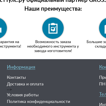
тТулс.ру официальный партнёр GROSS
Наши преимущества:
арантия на
Возможность заказа
Большие за
нструмента!
необходимого инструмента у
склад
завода-изготовителя!
Информация
Ко
Контакты
При
Доставка и оплата
ПН-
-->
Те
Условия работы
Политика конфиденциальности
Ин