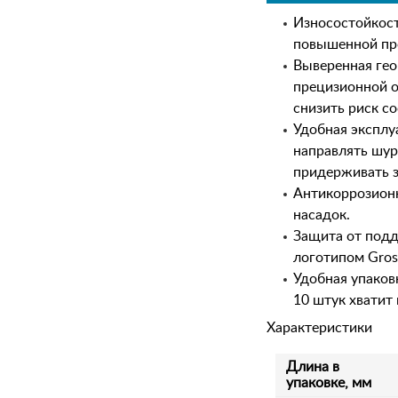
Износостойкост
повышенной про
Выверенная гео
прецизионной о
снизить риск с
Удобная эксплу
направлять шур
придерживать з
Антикоррозионн
насадок.
Защита от подд
логотипом Gros
Удобная упаков
10 штук хватит
Характеристики
Длина в
упаковке, мм