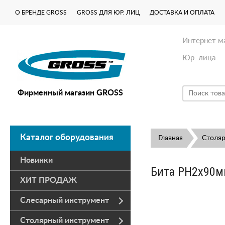
О БРЕНДЕ GROSS
GROSS ДЛЯ ЮР. ЛИЦ
ДОСТАВКА И ОПЛАТА
Интернет м
Юр. лица
Фирменный магазин GROSS
Каталог оборудования
Главная
Столя
Новинки
Бита PH2х90мм
ХИТ ПРОДАЖ
Слесарный инструмент
Столярный инструмент