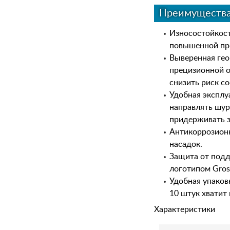
Преимуществ
Износостойкост
повышенной про
Выверенная гео
прецизионной о
снизить риск с
Удобная эксплу
направлять шур
придерживать з
Антикоррозионн
насадок.
Защита от подд
логотипом Gros
Удобная упаков
10 штук хватит
Характеристики