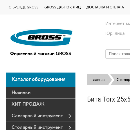
О БРЕНДЕ GROSS
GROSS ДЛЯ ЮР. ЛИЦ
ДОСТАВКА И ОПЛАТА
Интернет м
Юр. лица
Фирменный магазин GROSS
Каталог оборудования
Главная
Столя
Новинки
Бита Torx 25х
ХИТ ПРОДАЖ
Слесарный инструмент
Столярный инструмент