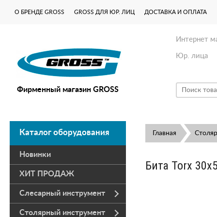
О БРЕНДЕ GROSS
GROSS ДЛЯ ЮР. ЛИЦ
ДОСТАВКА И ОПЛАТА
Интернет м
Юр. лица
Фирменный магазин GROSS
Каталог оборудования
Главная
Столя
Новинки
Бита Torx 30х
ХИТ ПРОДАЖ
Слесарный инструмент
Столярный инструмент