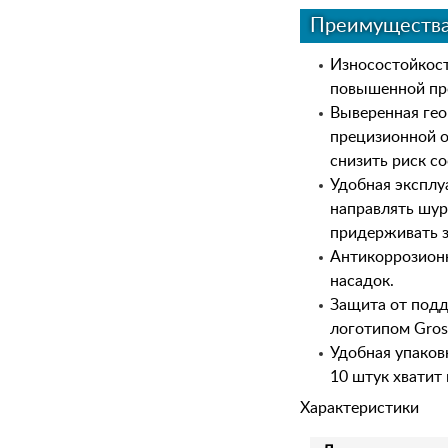
Преимуществ
Износостойкост
повышенной про
Выверенная гео
прецизионной о
снизить риск с
Удобная эксплу
направлять шур
придерживать з
Антикоррозионн
насадок.
Защита от подд
логотипом Gros
Удобная упаков
10 штук хватит
Характеристики