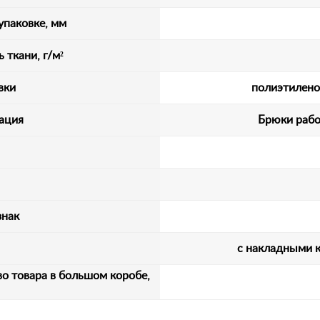
упаковке, мм
 ткани, г/м²
вки
полиэтилено
ация
Брюки рабо
знак
с накладными 
о товара в большом коробе,