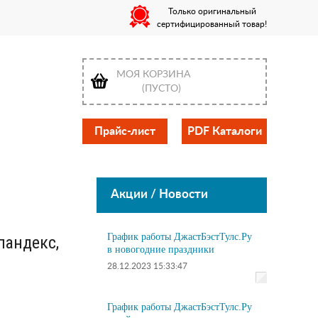
Только оригинальный
сертифицированный товар!
МОЯ КОРЗИНА
(ПУСТО)
Прайс-лист
PDF Каталоги
Акции / Новости
График работы ДжастБэстТулс.Ру
пандекс,
в новогодние праздники
28.12.2023 15:33:47
График работы ДжастБэстТулс.Ру