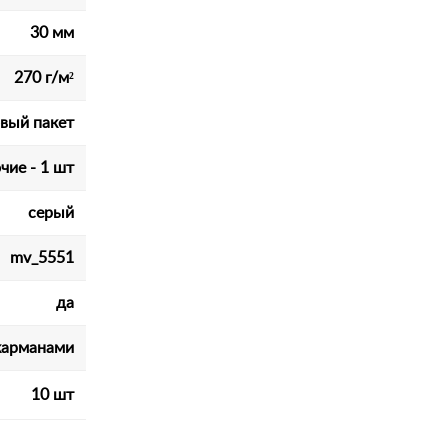
30 мм
270 г/м²
вый пакет
чие - 1 шт
серый
mv_5551
да
карманами
10 шт