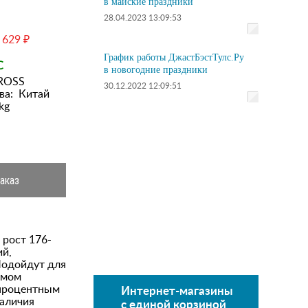
в майские праздники
28.04.2023 13:09:53
 629 ₽
График работы ДжастБэстТулс.Ру
С
в новогодние праздники
ROSS
30.12.2022 12:09:51
ва:
Китай
kg
аказ
 рост 176-
ий,
Подойдут для
емом
-процентным
Интернет-магазины
наличия
с единой корзиной