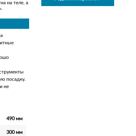
а на теле, а
ь.
ах
щитные
рошо
нструменты
ую посадку.
и не
490 мм
300 мм