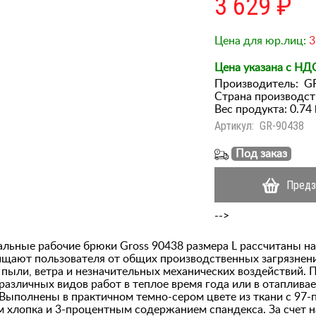
3 629 ₽
Цена для юр.лиц:
3
Цена указана с НД
Производитель:
G
Страна производст
Вес продукта: 0.74 
Артикул:
GR-90438
Под заказ
Предз
-->
льные рабочие брюки Gross 90438 размера L рассчитаны на
ищают пользователя от общих производственных загрязнен
 пыли, ветра и незначительных механических воздействий. 
различных видов работ в теплое время года или в отаплива
Выполнены в практичном темно-сером цвете из ткани с 97
 хлопка и 3-процентным содержанием спандекса. За счет 