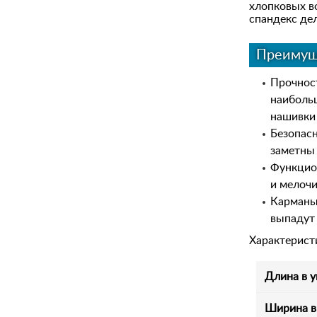
хлопковых во
спандекс дел
Преимущ
Прочност
наиболь
нашивки 
Безопас
заметны 
Функцио
и мелочи
Карманы 
выпадут 
Характерист
Длина в у
Ширина в