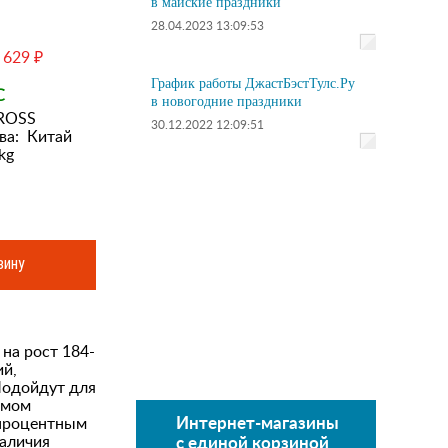
в майские праздники
28.04.2023 13:09:53
 629 ₽
График работы ДжастБэстТулс.Ру
С
в новогодние праздники
ROSS
30.12.2022 12:09:51
ва:
Китай
kg
зину
на рост 184-
ий,
Подойдут для
емом
Интернет-магазины
-процентным
наличия
с единой корзиной