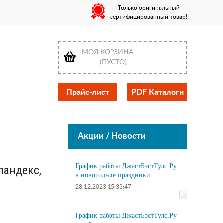
Только оригинальный
сертифицированный товар!
МОЯ КОРЗИНА
(ПУСТО)
Прайс-лист
PDF Каталоги
Акции / Новости
График работы ДжастБэстТулс.Ру
пандекс,
в новогодние праздники
28.12.2023 15:33:47
График работы ДжастБэстТулс.Ру