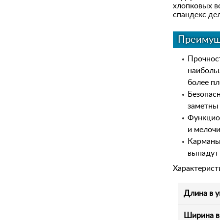
хлопковых во
спандекс дел
Преимущ
Прочност
наиболь
более пл
Безопас
заметны 
Функцио
и мелочи
Карманы 
выпадут 
Характерист
Длина в у
Ширина в