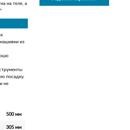
а на теле, а
ь.
ах
нашивки из
рошо
нструменты
ую посадку.
и не
500 мм
305 мм