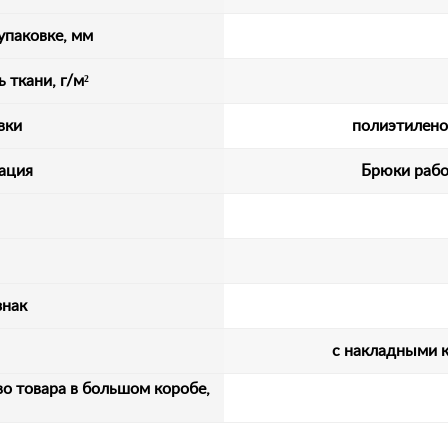
упаковке, мм
 ткани, г/м²
вки
полиэтилено
ация
Брюки рабо
знак
с накладными 
о товара в большом коробе,