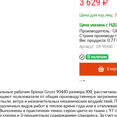
3 629 ₽
Цена для юр.лиц:
3
Цена указана с НД
Производитель:
G
Страна производст
Вес продукта: 0.77 
Артикул:
GR-90440
В наличии
В кор
-->
льные рабочие брюки Gross 90440 размера XXL рассчитаны 
ищают пользователя от общих производственных загрязнен
 пыли, ветра и незначительных механических воздействий. 
различных видов работ в теплое время года или в отаплива
Выполнены в практичном темно-сером цвете из ткани с 97
 хлопка и 3-процентным содержанием спандекса. За счет 