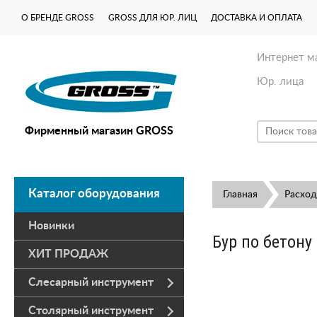
О БРЕНДЕ GROSS
GROSS ДЛЯ ЮР. ЛИЦ
ДОСТАВКА И ОПЛАТА
Интернет м
Юр. лица
Фирменный магазин GROSS
Каталог оборудования
Главная
Расхо
Новинки
Бур по бетону
ХИТ ПРОДАЖ
Слесарный инструмент
Столярный инструмент