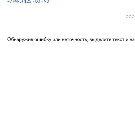
+7 (495) 125 - 00 - 98
ООО 
Обнаружив ошибку или неточность, выделите текст и наж