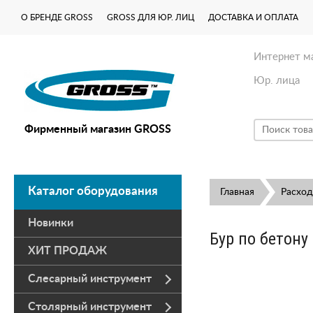
О БРЕНДЕ GROSS
GROSS ДЛЯ ЮР. ЛИЦ
ДОСТАВКА И ОПЛАТА
Интернет м
Юр. лица
Фирменный магазин GROSS
Каталог оборудования
Главная
Расхо
Новинки
Бур по бетону
ХИТ ПРОДАЖ
Слесарный инструмент
Столярный инструмент