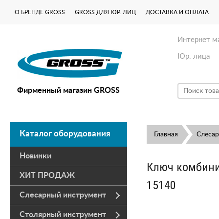
О БРЕНДЕ GROSS
GROSS ДЛЯ ЮР. ЛИЦ
ДОСТАВКА И ОПЛАТА
Интернет м
Юр. лица
Фирменный магазин GROSS
Каталог оборудования
Главная
Слесар
Новинки
Ключ комбини
ХИТ ПРОДАЖ
15140
Слесарный инструмент
Столярный инструмент