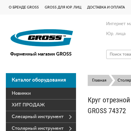
О БРЕНДЕ GROSS
GROSS ДЛЯ ЮР. ЛИЦ
ДОСТАВКА И ОПЛАТА
Интернет м
Юр. лица
Фирменный магазин GROSS
Каталог оборудования
Главная
Столя
Новинки
Круг отрезной 
ХИТ ПРОДАЖ
GROSS 74372
Слесарный инструмент
Столярный инструмент