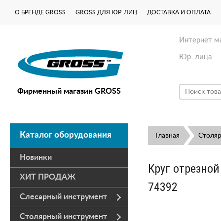
О БРЕНДЕ GROSS
GROSS ДЛЯ ЮР. ЛИЦ
ДОСТАВКА И ОПЛАТА
Интернет м
Юр. лица
Фирменный магазин GROSS
Каталог оборудования
Главная
Столя
Новинки
Круг отрезной
ХИТ ПРОДАЖ
74392
Слесарный инструмент
Столярный инструмент