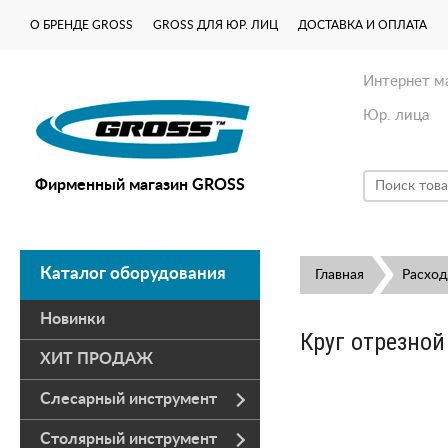
О БРЕНДЕ GROSS
GROSS ДЛЯ ЮР. ЛИЦ
ДОСТАВКА И ОПЛАТА
Интернет м
Юр. лица
Фирменный магазин GROSS
Каталог оборудования
Главная
Расхо
Новинки
Круг отрезной 
ХИТ ПРОДАЖ
Слесарный инструмент
Столярный инструмент