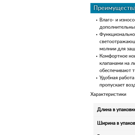
Преимуществ
Влаго- и износ
дополнительные
Функционально
светоотражающ
молнии для защ
Комфортное нош
клапанами на л
обеспечивают т
Удобная работа
пропускает возд
Характеристики
Длина в упаковк
Ширина в упаков