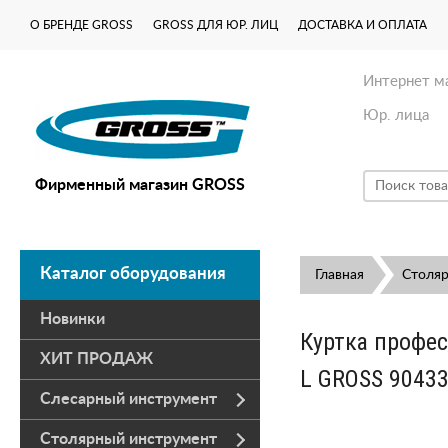
О БРЕНДЕ GROSS
GROSS ДЛЯ ЮР. ЛИЦ
ДОСТАВКА И ОПЛАТА
Интернет м
Юр. лица
Фирменный магазин GROSS
Каталог оборудования
Главная
Столя
Новинки
Куртка профес
ХИТ ПРОДАЖ
L GROSS 9043
Слесарный инструмент
Столярный инструмент