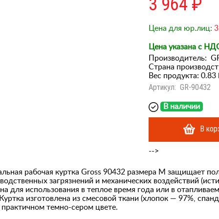
3 964 ₽
Цена для юр.лиц:
3
Цена указана с НД
Производитель:
G
Страна производст
Вес продукта: 0.83 
Артикул:
GR-90432
В наличии
В кор
-->
льная рабочая куртка Gross 90432 размера M защищает пол
водственных загрязнений и механических воздействий (исти
на для использования в теплое время года или в отапливае
уртка изготовлена из смесовой ткани (хлопок — 97%, спанд
 практичном темно-сером цвете.