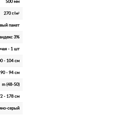
500 мм
270 г/м²
вый пакет
андекс 3%
чая - 1 шт
0 - 104 см
90 - 94 см
m (48-50)
2 - 178 см
мно-серый