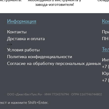
нструмента!
необходимого инструмента у
склад
завода-изготовителя!
Информация
Ко
Контакты
При
Доставка и оплата
ПН-
-->
Те
Условия работы
Политика конфиденциальности
Ин
Согласие на обработку персональных данных
+7 
Юр
+7 
ООО «ДжастБэстТулс.Ру» · ИНН 7724376794 · ОГРН 1167746744802
ст и нажмите Shift+Enter.