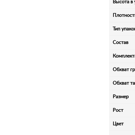
Высота в 
Плотность
Тип упако
Состав
Комплект
Обхват г
Обхват т
Размер
Рост
Цвет