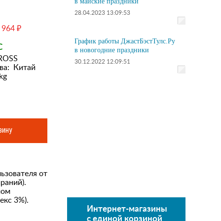
в майские праздники
28.04.2023 13:09:53
 964 ₽
График работы ДжастБэстТулс.Ру
С
в новогодние праздники
ROSS
30.12.2022 12:09:51
ва:
Китай
kg
зину
ьзователя от
раний).
мом
екс 3%).
Интернет-магазины
с единой корзиной