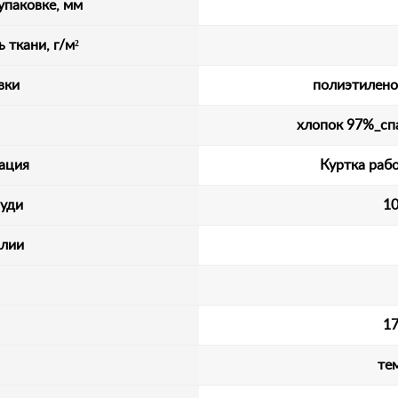
упаковке, мм
 ткани, г/м²
вки
полиэтилено
хлопок 97%_сп
ация
Куртка рабо
руди
10
алии
17
те