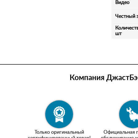
Видео
Честный 
Количеств
шт
Компания ДжастБэс
Только оригинальный
Официальная г