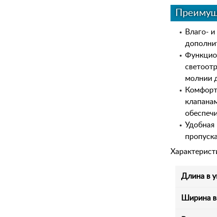
Преимущ
Влаго- и
дополни
Функцио
светоот
молнии д
Комфорт
клапанам
обеспеч
Удобная 
пропуска
Характерист
Длина в у
Ширина в