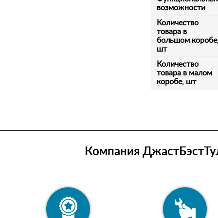
возможности
Количество
товара в
большом коробе
шт
Количество
товара в малом
коробе, шт
Компания ДжастБэстТул