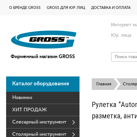
О БРЕНДЕ GROSS
GROSS ДЛЯ ЮР. ЛИЦ
ДОСТАВКА И ОПЛАТА
Интернет м
Юр. лица
Фирменный магазин GROSS
Каталог оборудования
Главная
Столя
Новинки
Рулетка "Autom
ХИТ ПРОДАЖ
разметка, ант
Слесарный инструмент
Столярный инструмент