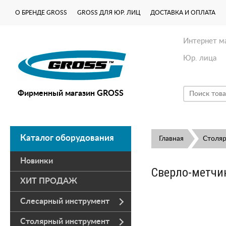
О БРЕНДЕ GROSS
GROSS ДЛЯ ЮР. ЛИЦ
ДОСТАВКА И ОПЛАТА
Интернет м
Юр. лица
Фирменный магазин GROSS
Каталог оборудования
Главная
Столя
Новинки
Сверло-метчик
ХИТ ПРОДАЖ
Слесарный инструмент
Столярный инструмент