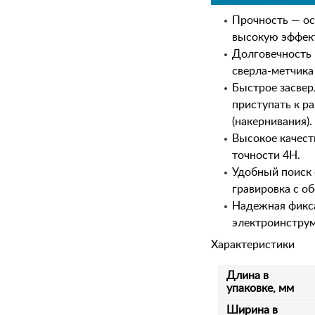
Прочность — о
высокую эффект
Долговечность 
сверла-метчика 
Быстрое засвер
приступать к р
(накернивания).
Высокое качест
точности 4H.
Удобный поиск 
гравировка с о
Надежная фикса
электроинструм
Характеристики
Длина в
упаковке, мм
Ширина в