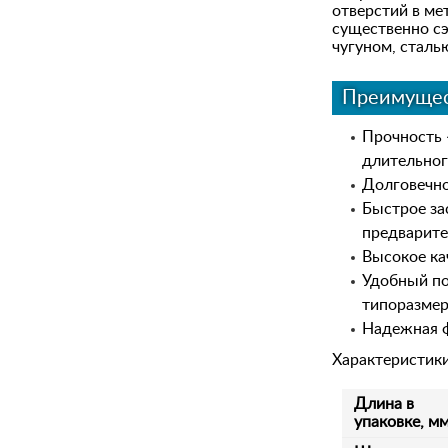
отверстий в ме
существенно сэ
чугуном, сталь
Преимущес
Прочность 
длительног
Долговечно
Быстрое за
предварите
Высокое ка
Удобный по
типоразмер
Надежная ф
Характеристик
Длина в
упаковке, м