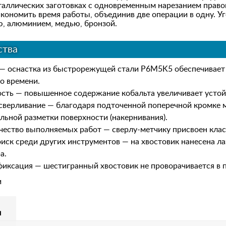
таллических заготовках с одновременным нарезанием право
кономить время работы, объединив две операции в одну. Уг
ю, алюминием, медью, бронзой.
тва
— оснастка из быстрорежущей стали P6M5K5 обеспечивает
о времени.
сть — повышенное содержание кобальта увеличивает устойчи
сверливание — благодаря подточенной поперечной кромке м
льной разметки поверхности (накернивания).
чество выполняемых работ — сверлу-метчику присвоен клас
иск среди других инструментов — на хвостовик нанесена ла
а.
иксация — шестигранный хвостовик не проворачивается в 
и
м