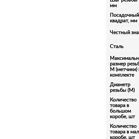
Шаг резьбы
мм
Посадочный
квадрат, мм
Честный зна
Сталь
Максималь
размер резь
М (метчики) 
комплекте
Диаметр
резьбы (М)
Количество
товара в
большом
коробе, шт
Количество
товара в ма
коробе, шт