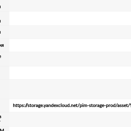
м
м
и
ия
е
https://storage.yandexcloud.net/pim-storage-prod/ass
в
т