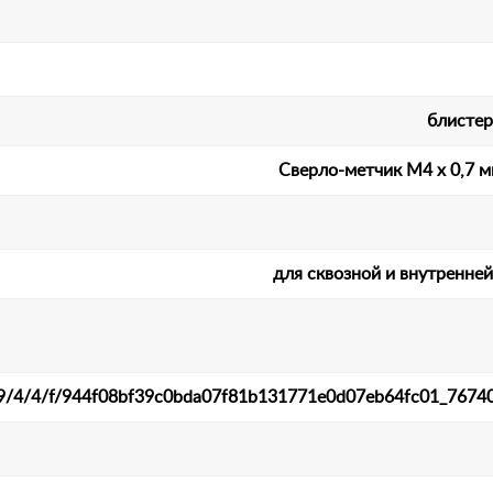
блистер
Сверло-метчик М4 х 0,7 м
для сквозной и внутренне
et/9/4/4/f/944f08bf39c0bda07f81b131771e0d07eb64fc01_76740