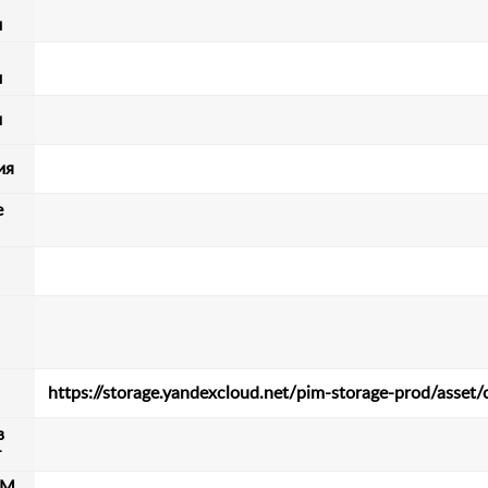
м
м
и
ия
е
https://storage.yandexcloud.net/pim-storage-prod/ass
в
т