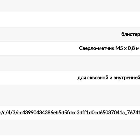
блистер
Сверло-метчик М5 х 0,8 м
для сквозной и внутренне
et/c/c/4/3/cc43990434386eb5d5fdcc3dff1d0cd65037041a_76741