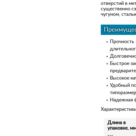
отверстий в ме
существенно сэ
чугуном, сталь
Преимущес
Прочность 
длительног
Долговечно
Быстрое за
предварите
Высокое ка
Удобный по
типоразмер
Надежная ф
Характеристик
Длина в
упаковке, м