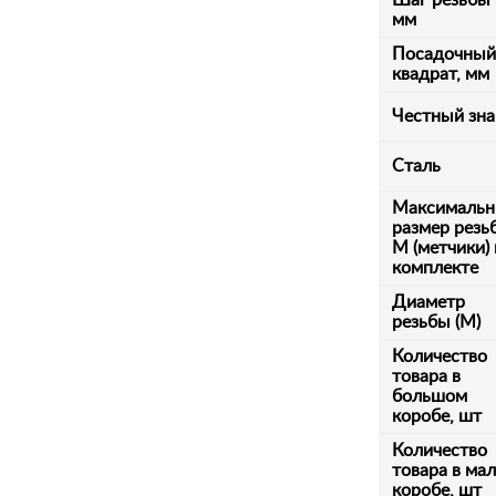
Шаг резьбы
мм
Посадочный
квадрат, мм
Честный зна
Сталь
Максималь
размер резь
М (метчики) 
комплекте
Диаметр
резьбы (М)
Количество
товара в
большом
коробе, шт
Количество
товара в ма
коробе, шт