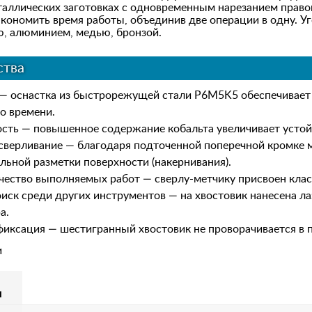
таллических заготовках с одновременным нарезанием право
кономить время работы, объединив две операции в одну. Уг
ю, алюминием, медью, бронзой.
тва
— оснастка из быстрорежущей стали P6M5K5 обеспечивает
о времени.
сть — повышенное содержание кобальта увеличивает устойчи
сверливание — благодаря подточенной поперечной кромке м
льной разметки поверхности (накернивания).
чество выполняемых работ — сверлу-метчику присвоен клас
иск среди других инструментов — на хвостовик нанесена ла
а.
иксация — шестигранный хвостовик не проворачивается в 
и
м